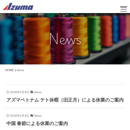
News
HOME
ブログ
企業情報
事業紹介
取り扱い商品
サスティナビリティ
HOME
News
お知らせ
お問い合わせ
2026年2月3日
News
採用情報
アズマベトナム テト休暇（旧正月）による休業のご案内
オンラインショップ
2026年2月3日
News
中国 春節による休業のご案内