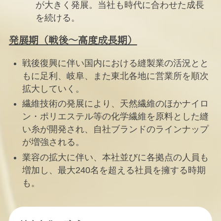
が大きく発展。当社も時代に合わせた成長
を続ける。
発展期（戦後〜高度成長期）
戦後復興に伴い国内における縫製業の活況とと
もに足利、岐阜、また東北各地に営業所を順次
拡大していく。
繊維技術の発展により、天然繊維のほかナイロ
ン・ポリエステル等の化学繊維を原料とした縫
い糸が開発され、自社ブランドのラインナップ
が増強される。
業容の拡大に伴い、本社並びに各拠点の人員も
増加し、最大240名を超える社員を擁する時期
も。