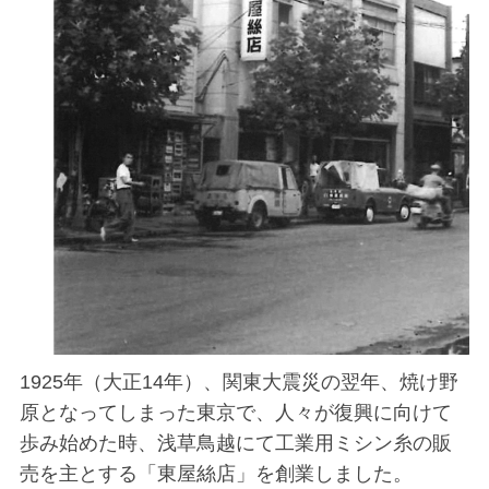
1925年（大正14年）、関東大震災の翌年、焼け野
原となってしまった東京で、人々が復興に向けて
歩み始めた時、浅草鳥越にて工業用ミシン糸の販
売を主とする「東屋絲店」を創業しました。