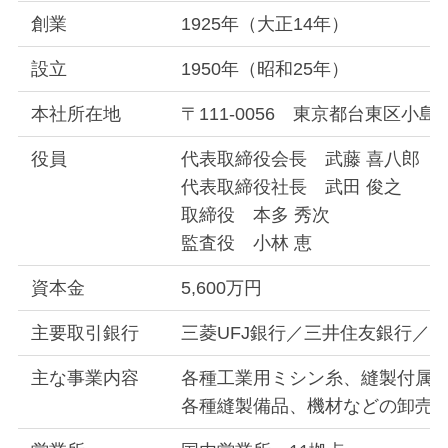
創業
1925年（大正14年）
設立
1950年（昭和25年）
本社所在地
〒111-0056 東京都台東区小島
役員
代表取締役会長 武藤 喜八郎
代表取締役社長 武田 俊之
取締役 本多 秀次
監査役 小林 恵
資本金
5,600万円
主要取引銀行
三菱UFJ銀行／三井住友銀行／
主な事業内容
各種工業用ミシン糸、縫製付属
各種縫製備品、機材などの卸売