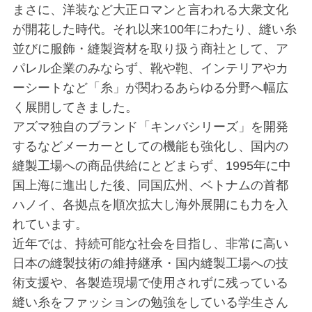
まさに、洋装など大正ロマンと言われる大衆文化
が開花した時代。それ以来100年にわたり、縫い糸
並びに服飾・縫製資材を取り扱う商社として、ア
パレル企業のみならず、靴や鞄、インテリアやカ
ーシートなど「糸」が関わるあらゆる分野へ幅広
く展開してきました。
アズマ独自のブランド「キンバシリーズ」を開発
するなどメーカーとしての機能も強化し、国内の
縫製工場への商品供給にとどまらず、1995年に中
国上海に進出した後、同国広州、ベトナムの首都
ハノイ、各拠点を順次拡大し海外展開にも力を入
れています。
近年では、持続可能な社会を目指し、非常に高い
日本の縫製技術の維持継承・国内縫製工場への技
術支援や、各製造現場で使用されずに残っている
縫い糸をファッションの勉強をしている学生さん