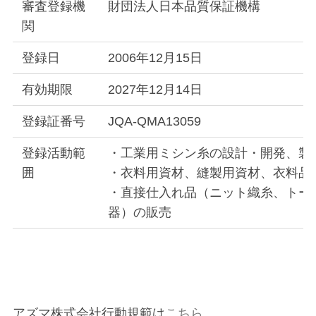
審査登録機
財団法人日本品質保証機構
関
登録日
2006年12月15日
有効期限
2027年12月14日
登録証番号
JQA-QMA13059
登録活動範
・工業用ミシン糸の設計・開発、製
囲
・衣料用資材、縫製用資材、衣料品
・直接仕入れ品（ニット織糸、トー
器）の販売
アズマ株式会社行動規範は
こちら