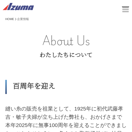
HOME
企業情報
HOME
About Us
ブログ
企業情報
わたしたちについて
事業紹介
取り扱い商品
サスティナビリティ
お知らせ
百周年を迎え
お問い合わせ
採用情報
オンラインショップ
縫い糸の販売を祖業として、1925年に初代武藤孝
吉・敏子夫婦が立ち上げた弊社も、おかげさまで
本年2025年に無事100周年を迎えることができまし