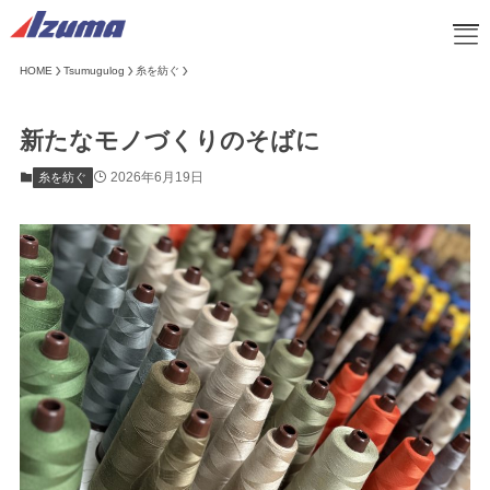
HOME
Tsumugulog
糸を紡ぐ
HOME
新たなモノづくりのそばに
ブログ
企業情報
2026年6月19日
糸を紡ぐ
事業紹介
取り扱い商品
サスティナビリティ
お知らせ
お問い合わせ
採用情報
オンラインショップ