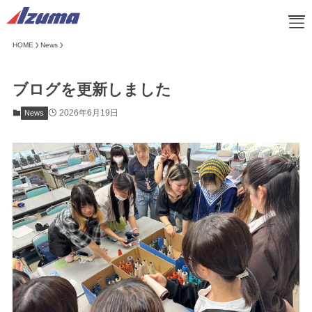
HOME
News
HOME
ブログを更新しました
ブログ
企業情報
2026年6月19日
News
事業紹介
取り扱い商品
サスティナビリティ
お知らせ
お問い合わせ
採用情報
オンラインショップ